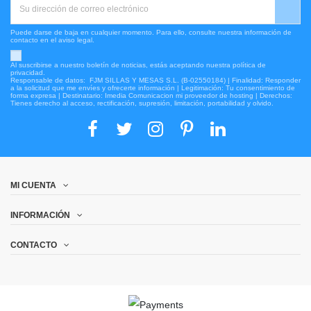
Puede darse de baja en cualquier momento. Para ello, consulte nuestra información de
contacto en el aviso legal.
Al suscribirse a nuestro boletín de noticias, estás aceptando nuestra política de
privacidad.
Responsable de datos: FJM SILLAS Y MESAS S.L. (B-02550184) | Finalidad: Responder
a la solicitud que me envíes y ofrecerte información | Legitimación: Tu consentimiento de
forma expresa | Destinatario: Imedia Comunicacion mi proveedor de hosting | Derechos:
Tienes derecho al acceso, rectificación, supresión, limitación, portabilidad y olvido.
MI CUENTA
INFORMACIÓN
CONTACTO