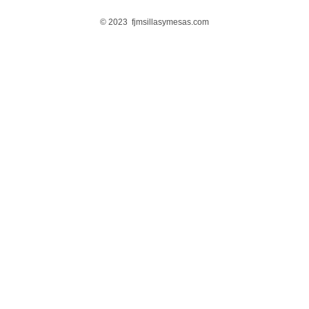
© 2023 fjmsillasymesas.com