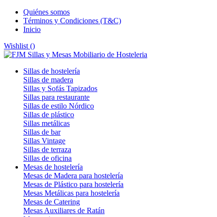
Quiénes somos
Términos y Condiciones (T&C)
Inicio
Wishlist (
)
Sillas de hostelería
Sillas de madera
Sillas y Sofás Tapizados
Sillas para restaurante
Sillas de estilo Nórdico
Sillas de plástico
Sillas metálicas
Sillas de bar
Sillas Vintage
Sillas de terraza
Sillas de oficina
Mesas de hostelería
Mesas de Madera para hostelería
Mesas de Plástico para hostelería
Mesas Metálicas para hostelería
Mesas de Catering
Mesas Auxiliares de Ratán