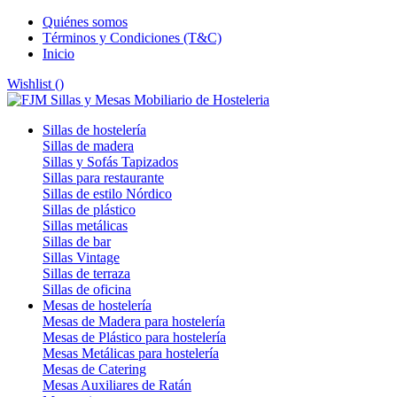
Quiénes somos
Términos y Condiciones (T&C)
Inicio
Wishlist (
)
Sillas de hostelería
Sillas de madera
Sillas y Sofás Tapizados
Sillas para restaurante
Sillas de estilo Nórdico
Sillas de plástico
Sillas metálicas
Sillas de bar
Sillas Vintage
Sillas de terraza
Sillas de oficina
Mesas de hostelería
Mesas de Madera para hostelería
Mesas de Plástico para hostelería
Mesas Metálicas para hostelería
Mesas de Catering
Mesas Auxiliares de Ratán