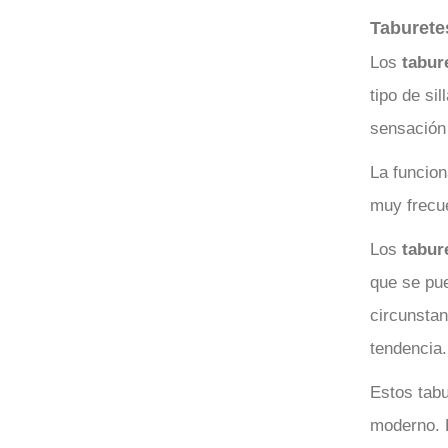
Taburetes
Los
tabure
tipo de si
sensación
La funcion
muy frecue
Los
tabur
que se pue
circunsta
tendencia.
Estos tabu
moderno. 