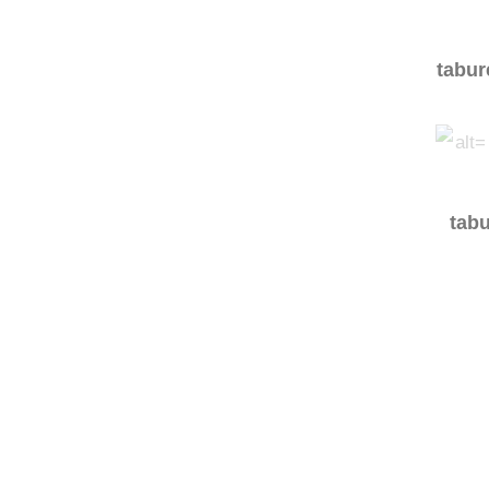
tabur
tab