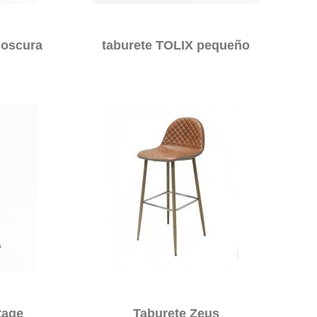
 oscura
taburete TOLIX pequeño
tage
Taburete Zeus