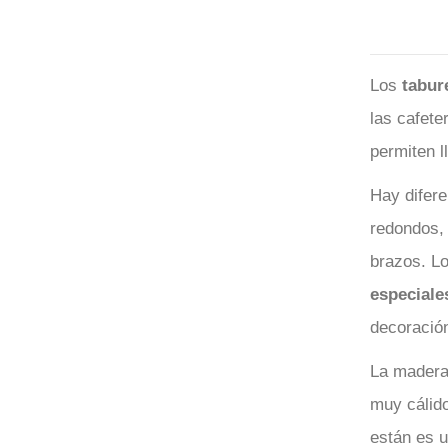
Los
tabur
las cafete
permiten l
Hay difere
redondos, 
brazos. Lo
especiale
decoración
La madera 
muy cálido
están es u