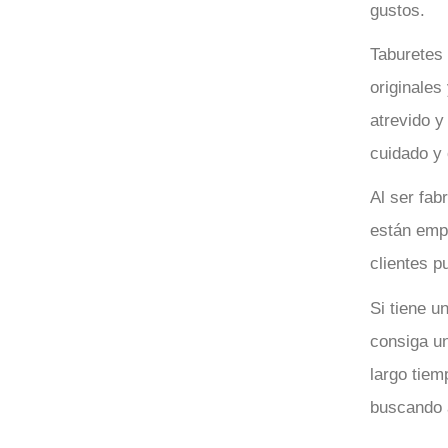
gustos.
Taburetes
originales
atrevido y
cuidado y 
Al ser fab
están emp
clientes p
Si tiene u
consiga un
largo tie
buscando a